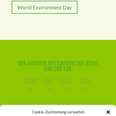
World Environment Day
DER NÄCHSTE WELTUMWELTTAG STEHT
VOR DER TÜR:
:
:
:
000
00
00
00
Tag
Std
Min
Sek
Cookie-Zustimmung verwalten