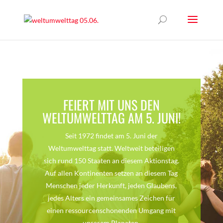
FEIERT MIT UNS DEN
WELTUMWELTTAG AM 5. JUNI!
Seit 1972 findet am 5. Juni der
Weltumwelttag statt. Weltweit beteiligen
sich rund 150 Staaten an diesem Aktionstag.
Auf allen Kontinenten setzen an diesem Tag
Menschen jeder Herkunft, jeden Glaubens,
jedes Alters ein gemeinsames Zeichen für
einen ressourcenschonenden Umgang mit
unserem Planeten.