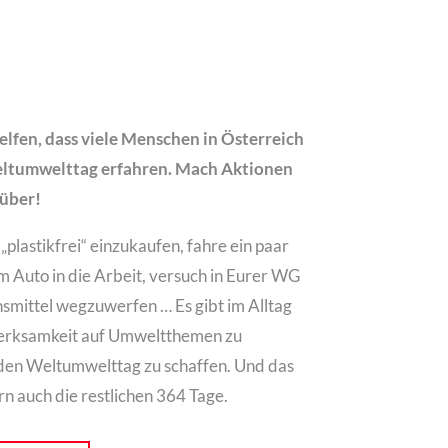
elfen, dass viele Menschen in Österreich
ltumwelttag erfahren.
Mach Aktionen
rüber!
plastikfrei“ einzukaufen, fahre ein paar
m Auto in die Arbeit, versuch in Eurer WG
smittel wegzuwerfen … Es gibt im Alltag
merksamkeit auf Umweltthemen zu
 den Weltumwelttag zu schaffen. Und das
rn auch die restlichen 364 Tage.