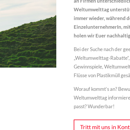
an Firmen unterschiedlic
Weltumwelttag unterstüt
immer wieder, während de
EinzelunternehmerIn, mit
holen wir Euer nachhalt
Bei der Suche nach der gee
„Weltumwelttag-Rabatte“,
Gewinnspiele, Weltumwelt
Flüsse von Plastikmüll ge
Worauf kommt’s an? Bewus
Weltumwelttag informieren.
passt? Wunderbar!
Tritt mit uns in Kon