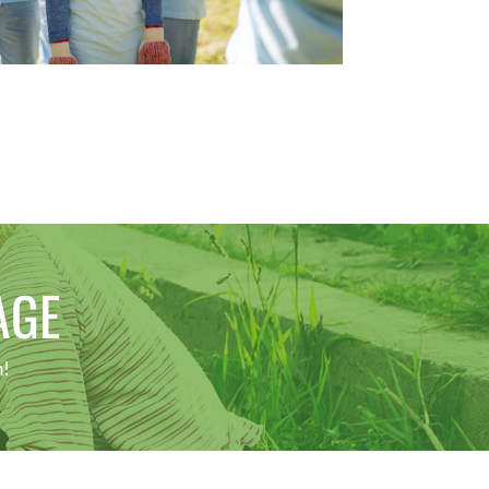
AGE
n!