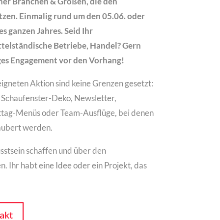
her Branchen & Größen, die den
zen. Einmalig rund um den 05.06. oder
s ganzen Jahres. Seid Ihr
telständische Betriebe, Handel? Gern
iges Engagement vor den Vorhang!
igneten Aktion sind keine Grenzen gesetzt:
 Schaufenster-Deko, Newsletter,
tag-Menüs oder Team-Ausflüge, bei denen
säubert werden.
stsein schaffen und über den
 Ihr habt eine Idee oder ein Projekt, das
takt