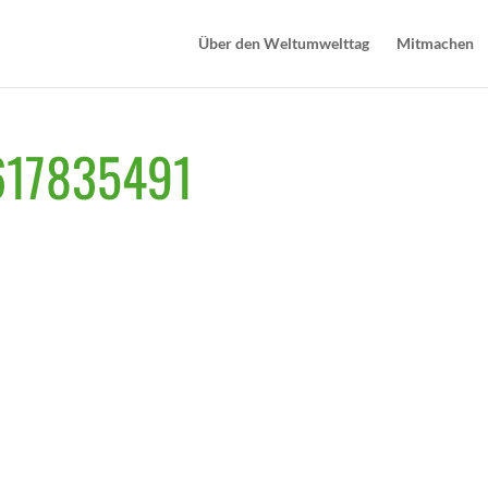
Über den Weltumwelttag
Mitmachen
17835491