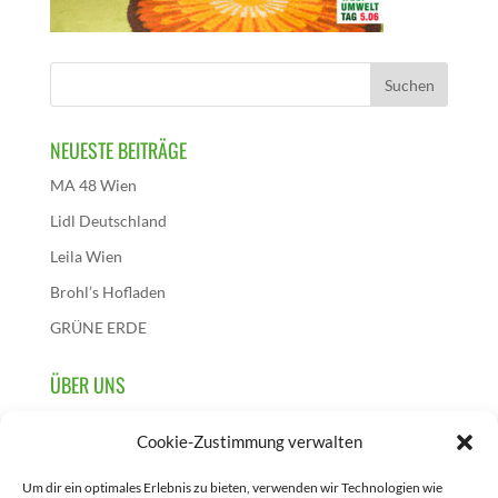
NEUESTE BEITRÄGE
MA 48 Wien
Lidl Deutschland
Leila Wien
Brohl’s Hofladen
GRÜNE ERDE
ÜBER UNS
Wir sind die österreichische Initiative dieses
Cookie-Zustimmung verwalten
Aktionstages und initiieren, sammeln und berichten über
Projekte, die zur Feier des 5. Juni in Österreich
Um dir ein optimales Erlebnis zu bieten, verwenden wir Technologien wie