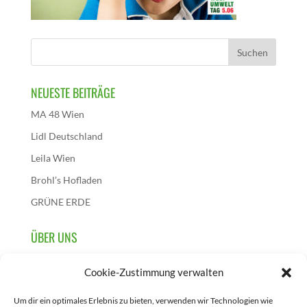
NEUESTE BEITRÄGE
MA 48 Wien
Lidl Deutschland
Leila Wien
Brohl’s Hofladen
GRÜNE ERDE
ÜBER UNS
Wir sind die österreichische Initiative dieses
Cookie-Zustimmung verwalten
Aktionstages und initiieren, sammeln und berichten über
Projekte, die zur Feier des 5. Juni in Österreich
Um dir ein optimales Erlebnis zu bieten, verwenden wir Technologien wie