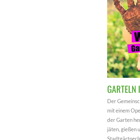
GARTELN 
Der Gemeinsc
mit einem Open
der Garten he
jäten, gießen 
StadtgärtnerI