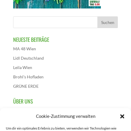
NEUESTE BEITRÄGE
MA 48 Wien
Lidl Deutschland
Leila Wien
Brohl’s Hofladen
GRÜNE ERDE
ÜBER UNS
Wir sind die österreichische Initiative dieses
Cookie-Zustimmung verwalten
Aktionstages und initiieren, sammeln und berichten über
Projekte, die zur Feier des 5. Juni in Österreich
Um dir ein optimales Erlebnis zu bieten, verwenden wir Technologien wie