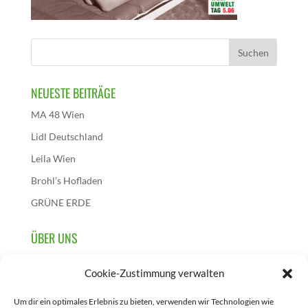
NEUESTE BEITRÄGE
MA 48 Wien
Lidl Deutschland
Leila Wien
Brohl’s Hofladen
GRÜNE ERDE
ÜBER UNS
Wir sind die österreichische Initiative dieses
Cookie-Zustimmung verwalten
Aktionstages und initiieren, sammeln und berichten über
Projekte, die zur Feier des 5. Juni in Österreich
Um dir ein optimales Erlebnis zu bieten, verwenden wir Technologien wie