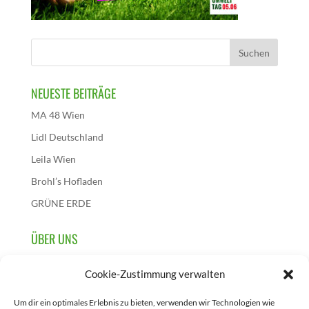
NEUESTE BEITRÄGE
MA 48 Wien
Lidl Deutschland
Leila Wien
Brohl’s Hofladen
GRÜNE ERDE
ÜBER UNS
Wir sind die österreichische Initiative dieses
Cookie-Zustimmung verwalten
Aktionstages und initiieren, sammeln und berichten über
Projekte, die zur Feier des 5. Juni in Österreich
Um dir ein optimales Erlebnis zu bieten, verwenden wir Technologien wie