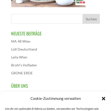
NEUESTE BEITRÄGE
MA 48 Wien
Lidl Deutschland
Leila Wien
Brohl’s Hofladen
GRÜNE ERDE
ÜBER UNS
Wir sind die österreichische Initiative dieses
Cookie-Zustimmung verwalten
Aktionstages und initiieren, sammeln und berichten über
Projekte, die zur Feier des 5. Juni in Österreich
Um dir ein optimales Erlebnis zu bieten, verwenden wir Technologien wie