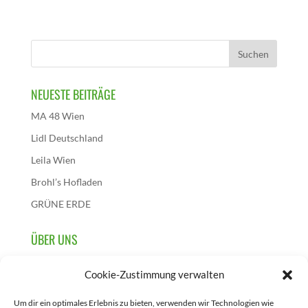
NEUESTE BEITRÄGE
MA 48 Wien
Lidl Deutschland
Leila Wien
Brohl’s Hofladen
GRÜNE ERDE
ÜBER UNS
Wir sind die österreichische Initiative dieses
Cookie-Zustimmung verwalten
Aktionstages und initiieren, sammeln und berichten über
Projekte, die zur Feier des 5. Juni in Österreich
Um dir ein optimales Erlebnis zu bieten, verwenden wir Technologien wie