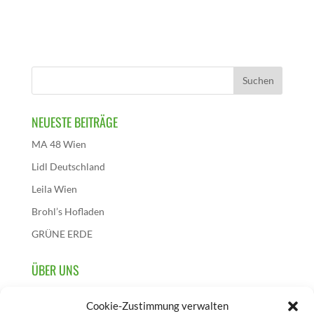
NEUESTE BEITRÄGE
MA 48 Wien
Lidl Deutschland
Leila Wien
Brohl’s Hofladen
GRÜNE ERDE
ÜBER UNS
Wir sind die österreichische Initiative dieses
Cookie-Zustimmung verwalten
Aktionstages und initiieren, sammeln und berichten über