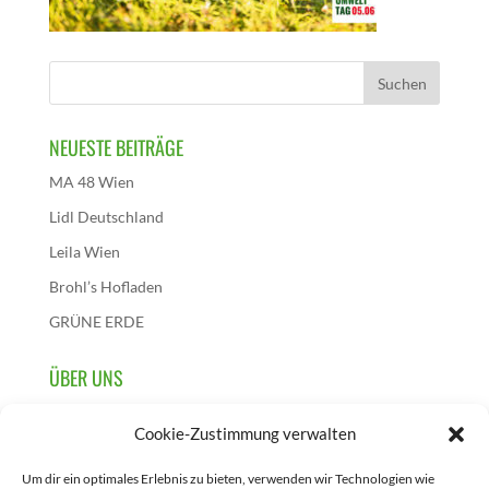
NEUESTE BEITRÄGE
MA 48 Wien
Lidl Deutschland
Leila Wien
Brohl’s Hofladen
GRÜNE ERDE
ÜBER UNS
Wir sind die österreichische Initiative dieses
Cookie-Zustimmung verwalten
Aktionstages und initiieren, sammeln und berichten über
Projekte, die zur Feier des 5. Juni in Österreich
Um dir ein optimales Erlebnis zu bieten, verwenden wir Technologien wie