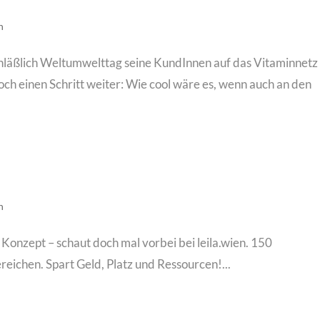
n
anläßlich Weltumwelttag seine KundInnen auf das Vitaminnetz
h einen Schritt weiter: Wie cool wäre es, wenn auch an den
n
 Konzept – schaut doch mal vorbei bei leila.wien. 150
ichen. Spart Geld, Platz und Ressourcen!...