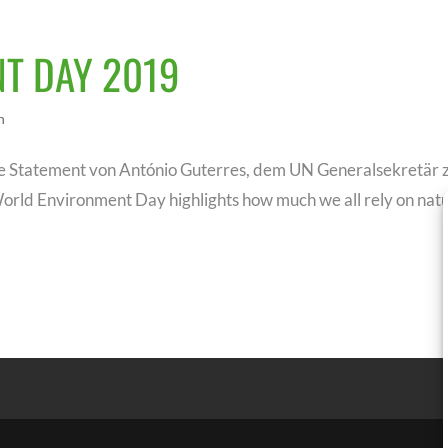
T DAY 2019
n
hrige Statement von António Guterres, dem UN Generalsekretär
rld Environment Day highlights how much we all rely on nat